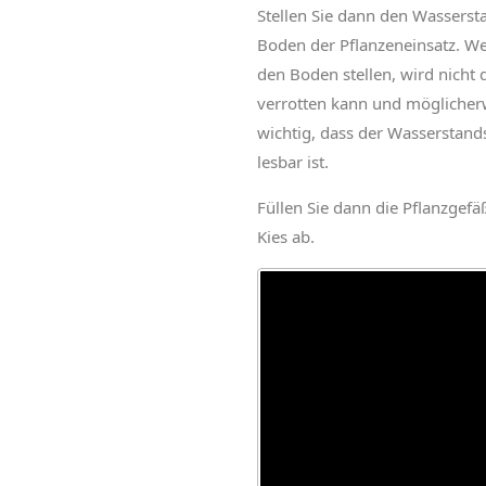
Stellen Sie dann den Wasserst
Boden der Pflanzeneinsatz. We
den Boden stellen, wird nich
verrotten kann und möglicher
wichtig, dass der Wasserstand
lesbar ist.
Füllen Sie dann die Pflanzgefä
Kies ab.