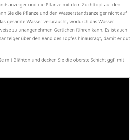
andsanzeiger und die Pflanze mit dem Zuchttopf auf den
nn Sie die Pflanze und den Wasserstandsanzeiger nicht auf
t das gesamte Wasser verbraucht, wodurch das Wasser
weise zu unangenehmen Gerüchen führen kann. Es ist auch
sanzeiger über den Rand des Topfes hinausragt, damit er gut
ße mit Blähton und decken Sie die oberste Schicht ggf. mit