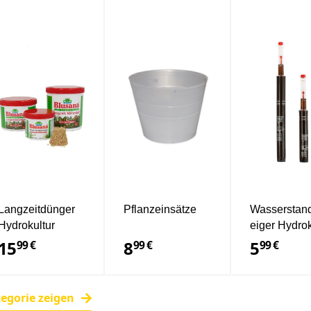
Langzeitdünger
Pflanzeinsätze
Wasserstan
Hydrokultur
eiger Hydrok
15
8
5
99 €
99 €
99 €
tegorie zeigen