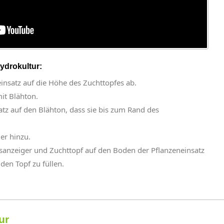
Hydrokultur:
insatz auf die Höhe des Zuchttopfes ab.
it Blähton.
atz auf den Blähton, dass sie bis zum Rand des
er hinzu.
sanzeiger und Zuchttopf auf den Boden der Pflanzeneinsatz
en Topf zu füllen.
ur