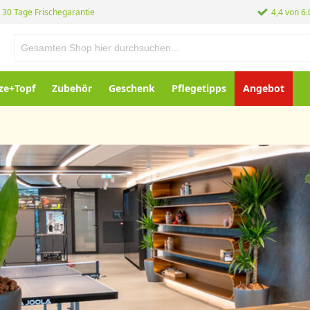
30 Tage Frischegarantie
4,4 von 6
ze+Topf
Zubehör
Geschenk
Pflegetipps
Angebot