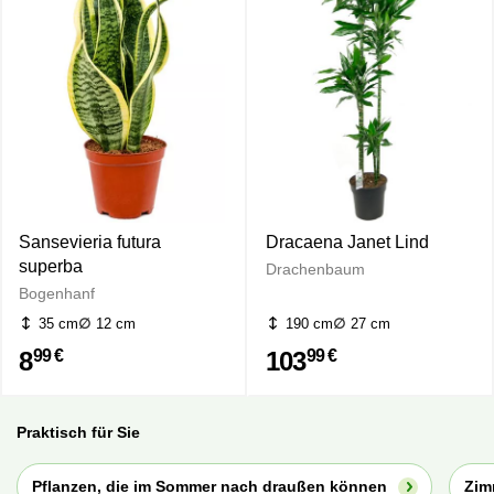
Sansevieria futura
Dracaena Janet Lind
superba
Drachenbaum
Bogenhanf
35 cm
12 cm
190 cm
27 cm
8
103
99 €
99 €
Praktisch für Sie
Pflanzen, die im Sommer nach draußen können
Zim