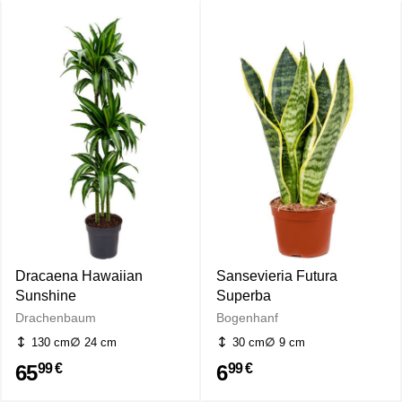
Dracaena Hawaiian
Sansevieria Futura
Sunshine
Superba
Drachenbaum
Bogenhanf
130 cm
24 cm
30 cm
9 cm
65
6
99 €
99 €