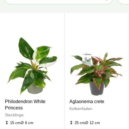
Philodendron White
Aglaonema crete
Princess
Kolbenfaden
Stecklinge
15 cm
6 cm
25 cm
12 cm