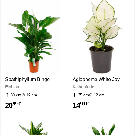
Spathiphyllum Bingo
Aglaonema White Joy
Einblatt
Kolbenfaden
80 cm
19 cm
35 cm
12 cm
20
14
99 €
99 €