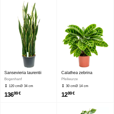
Sansevieria laurentii
Calathea zebrina
Bogenhanf
Pfeilwurze
120 cm
34 cm
30 cm
14 cm
136
12
99 €
99 €