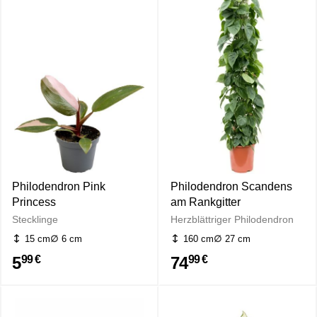
Philodendron Pink
Philodendron Scandens
Princess
am Rankgitter
Stecklinge
Herzblättriger Philodendron
15 cm
6 cm
160 cm
27 cm
5
74
99 €
99 €