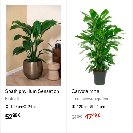
Spathiphyllium Sensation
Caryota mitis
Einblatt
Fischschwanzpalme
120 cm
24 cm
120 cm
24 cm
52
47
99 €
49 €
99 €
64