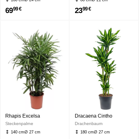
69
23
99 €
99 €
Rhapis Excelsa
Dracaena Cintho
Steckenpalme
Drachenbaum
140 cm
27 cm
180 cm
27 cm