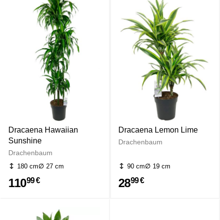
Dracaena Hawaiian
Dracaena Lemon Lime
Sunshine
Drachenbaum
Drachenbaum
180 cm
27 cm
90 cm
19 cm
110
28
99 €
99 €