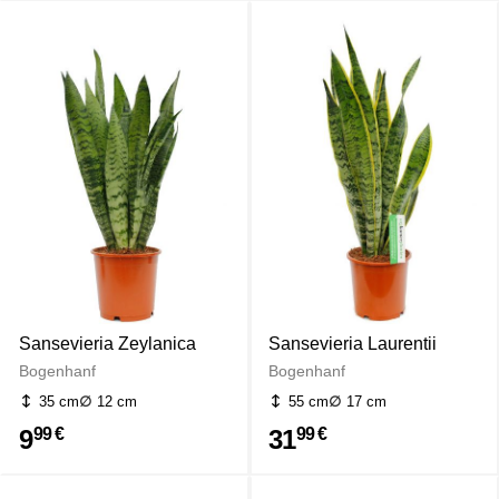
Sansevieria Zeylanica
Sansevieria Laurentii
Bogenhanf
Bogenhanf
35 cm
12 cm
55 cm
17 cm
9
31
99 €
99 €