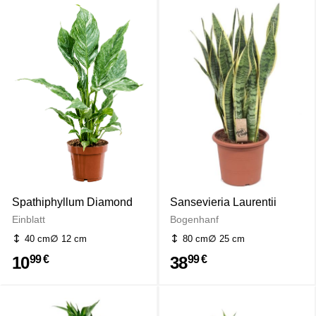
Spathiphyllum Diamond
Sansevieria Laurentii
Einblatt
Bogenhanf
40 cm
12 cm
80 cm
25 cm
10
38
99 €
99 €