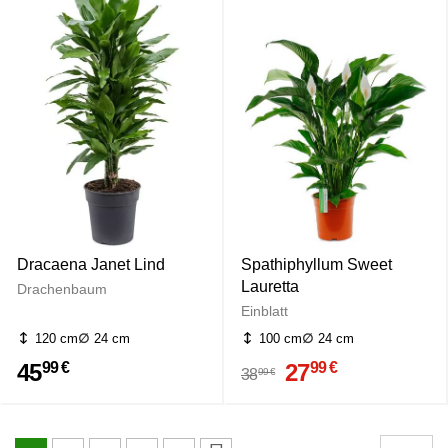
Dracaena Janet Lind
Spathiphyllum Sweet
Lauretta
Drachenbaum
Einblatt
120 cm
24 cm
100 cm
24 cm
45
27
99 €
99 €
99 €
38