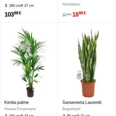
Vorteilsbox
180 cm
27 cm
103
18
99 €
99 €
94 €
37
Kentia palme
Sansevieria Laurentii
Howea Forsteriana
Bogenhanf
160 cm
24 cm
80 cm
21 cm