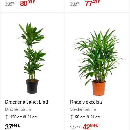
80
77
99 €
49 €
99 €
99 €
103
105
Dracaena Janet Lind
Rhapis excelsa
Drachenbaum
Steckenpalme
120 cm
21 cm
90 cm
21 cm
37
42
99 €
99 €
99 €
54