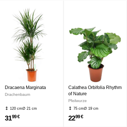
Dracaena Marginata
Calathea Orbifolia Rhythm
of Nature
Drachenbaum
Pfeilwurze
120 cm
21 cm
75 cm
19 cm
31
22
99 €
99 €