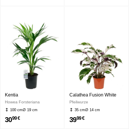
Kentia
Calathea Fusion White
Howea Forsteriana
Pfeilwurze
100 cm
19 cm
35 cm
14 cm
30
39
99 €
99 €