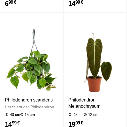
6
14
99 €
99 €
Philodendron scandens
Philodendron
Melanochrysum
Herzblättriger Philodendron
40 cm
15 cm
45 cm
12 cm
14
19
99 €
99 €