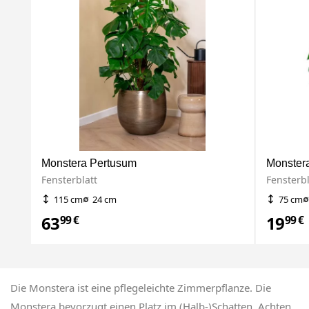
Monstera Pertusum
Monster
Fensterblatt
Fensterbl
115 cm
24 cm
75 cm
63
19
99 €
99 €
Die Monstera ist eine pflegeleichte Zimmerpflanze. Die
Monstera bevorzugt einen Platz im (Halb-)Schatten. Achten