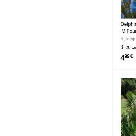
Delphi
'M.Fou
Rittersp
20 c
4
99 €