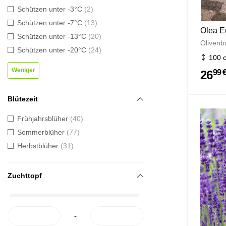
Schützen unter -3°C
2
Schützen unter -7°C
13
Olea E
Schützen unter -13°C
20
Oliven
Schützen unter -20°C
24
100 
Weniger
26
99 
Blütezeit
Frühjahrsblüher
40
Sommerblüher
77
Herbstblüher
31
Zuchttopf
-