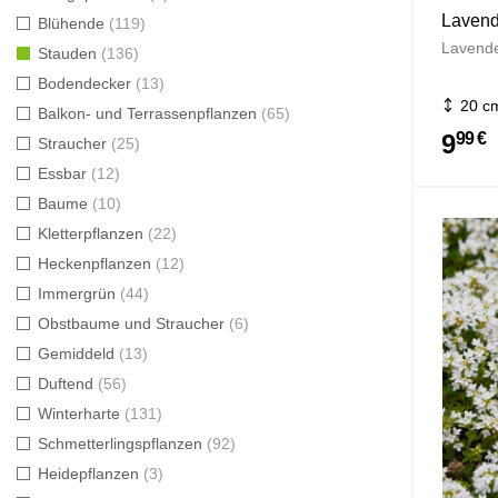
Lavend
Blühende
119
Lavende
Stauden
136
Bodendecker
13
20 c
Balkon- und Terrassenpflanzen
65
9
99 €
Straucher
25
Essbar
12
Baume
10
Kletterpflanzen
22
Heckenpflanzen
12
Immergrün
44
Obstbaume und Straucher
6
Gemiddeld
13
Duftend
56
Winterharte
131
Schmetterlingspflanzen
92
Heidepflanzen
3