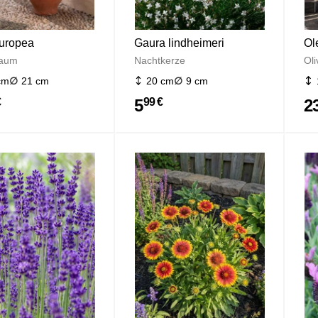
uropea
Gaura lindheimeri
Ol
baum
Nachtkerze
Ol
cm
21 cm
20 cm
9 cm
5
2
€
99 €