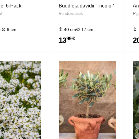
el 6-Pack
Buddleja davidii 'Tricolor'
Ar
l
Vlinderstruik
Pi
m
6 cm
40 cm
17 cm
13
2
99 €