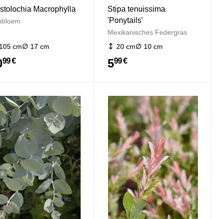
istolochia Macrophylla
Stipa tenuissima
'Ponytails'
jpbloem
Mexikanisches Federgras
105 cm
17 cm
20 cm
10 cm
0
5
99 €
99 €