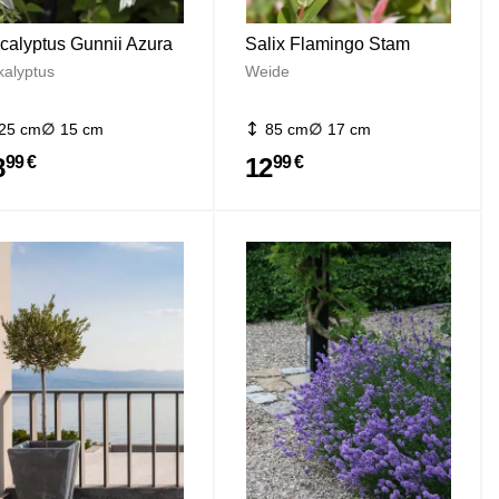
calyptus Gunnii Azura
Salix Flamingo Stam
kalyptus
Weide
25 cm
15 cm
85 cm
17 cm
8
12
99 €
99 €