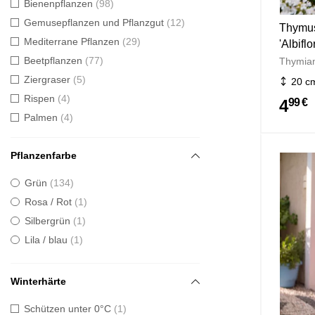
Bienenpflanzen
98
Gemusepflanzen und Pflanzgut
12
Thymus
Mediterrane Pflanzen
29
'Albiflo
Beetpflanzen
77
Thymia
Ziergraser
5
20 c
Rispen
4
4
99 €
Palmen
4
Pflanzenfarbe
Grün
134
Rosa / Rot
1
Silbergrün
1
Lila / blau
1
Winterhärte
Schützen unter 0°C
1