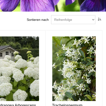
Sortieren nach
drangea Arborescens
Trachelospermum