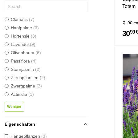
Totem
Clematis
7
90 c
Hanfpalme
3
30
99 
Hortensie
3
Lavendel
9
Olivenbaum
6
Passiflora
4
Sternjasmin
2
Zitruspflanzen
2
Zwergpalme
3
Actinidia
1
Weniger
Eigenschaften
Hängepflanzen
3