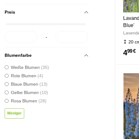
Preis
Lavand
Blue'
Lavende
-
20 c
4
99 €
Blumenfarbe
Weiße Blumen
35
Rote Blumen
4
Blaue Blumen
13
Gelbe Blumen
10
Rosa Blumen
28
Weniger