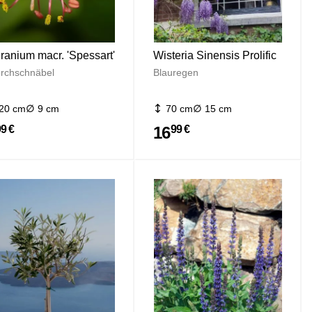
ranium macr. 'Spessart'
Wisteria Sinensis Prolific
orchschnäbel
Blauregen
20 cm
9 cm
70 cm
15 cm
16
99 €
99 €