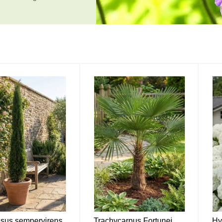
sus sempervirens
Trachycarpus Fortunei
Hy