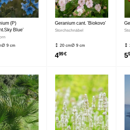
nium (P)
Geranium cant. 'Biokovo'
Ge
nt.Sky Blue'
Storchschnäbel
St
orn
m
9 cm
20 cm
9 cm
4
5
99 €