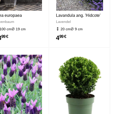
ea europaea
Lavandula ang. 'Hidcote'
ivenbaum
Lavendel
100 cm
19 cm
20 cm
9 cm
3
4
99 €
99 €