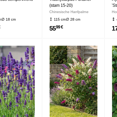
(stam 15-20)
'S
Chinesische Hanfpalme
Ho
m
18 cm
115 cm
28 cm
55
1
€
99 €