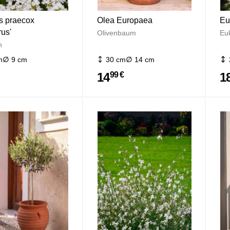
 praecox
Olea Europaea
Eu
rus'
Olivenbaum
Eu
n
m
9 cm
30 cm
14 cm
14
1
99 €