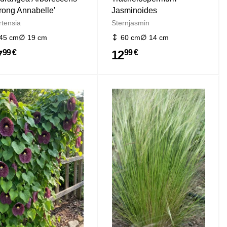
trong Annabelle'
Jasminoides
rtensia
Sternjasmin
45 cm
19 cm
60 cm
14 cm
7
12
99 €
99 €