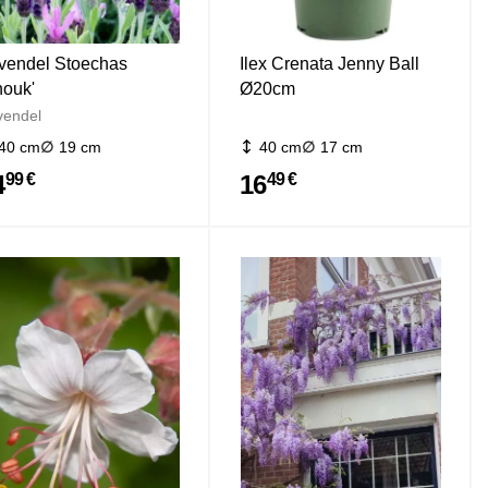
vendel Stoechas
Ilex Crenata Jenny Ball
nouk'
Ø20cm
vendel
40 cm
19 cm
40 cm
17 cm
4
16
99 €
49 €