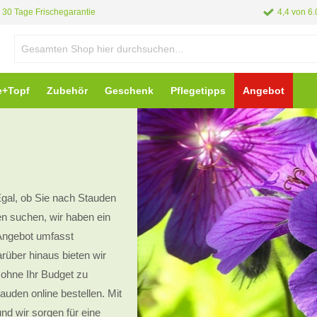
30 Tage Frischegarantie
4,4 von 6
e+Topf
Zubehör
Geschenk
Pflegetipps
Angebot
Egal, ob Sie nach Stauden
en suchen, wir haben ein
Angebot umfasst
rüber hinaus bieten wir
 ohne Ihr Budget zu
uden online bestellen. Mit
nd wir sorgen für eine