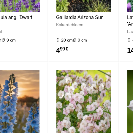
ula ang. 'Dwarf
Gaillardia Arizona Sun
La
'A
Kokardebloem
l
La
m
9 cm
20 cm
9 cm
4
1
99 €