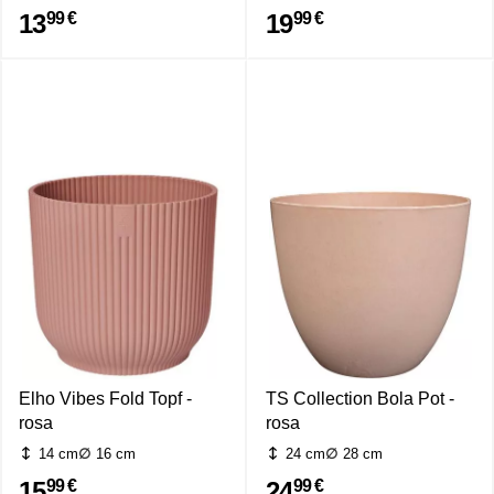
13
19
99 €
99 €
Elho Vibes Fold Topf -
TS Collection Bola Pot -
rosa
rosa
14 cm
16 cm
24 cm
28 cm
15
24
99 €
99 €