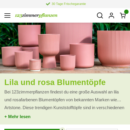
30 Tage Frischegarantie
Lila und rosa Blumentöpfe
Bei 123zimmerpflanzen findest du eine große Auswahl an lila
und rosafarbenen Blumentöpfen von bekannten Marken wie
Artstone. Diese trendigen Kunststofftöpfe sind in verschiedenen
Modellen und Formen erhältlich, sodass du immer den
+ Mehr lesen
passenden Topf für deine Pflanzen findest. Dank der modernen