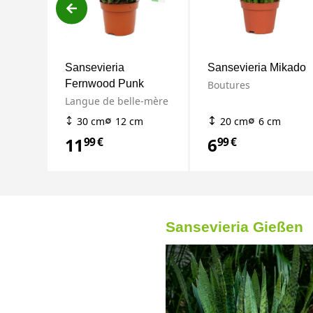
Sansevieria
Sansevieria Mikado
Fernwood Punk
Boutures
Langue de belle-mère
30 cm
12 cm
20 cm
6 cm
11
6
99 €
99 €
Sansevieria Gießen