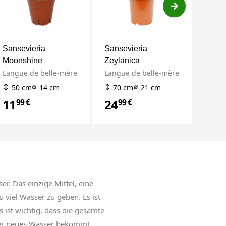
Sansevieria
Sansevieria
Sanse
Moonshine
Zeylanica
Moon
Langue de belle-mère
Langue de belle-mère
Langu
50 cm
14 cm
70 cm
21 cm
30
11
24
6
99 €
99 €
99 
r. Das einzige Mittel, eine
u viel Wasser zu geben. Es ist
s ist wichtig, dass die gesamte
eder neues Wasser bekommt.