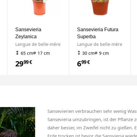
Sansevieria
Sansevieria Futura
Zeylanica
Superba
Langue de belle-mère
Langue de belle-mère
65 cm
17 cm
30 cm
9 cm
29
6
99 €
99 €
Sansevierien verbrauchen sehr wenig Wasse
Sansevieria umzubringen, ist der Pflanze z
daher besser, im Zweifel nicht zu gießen. E
Erde trocken ist bevor die Sansvieria wi