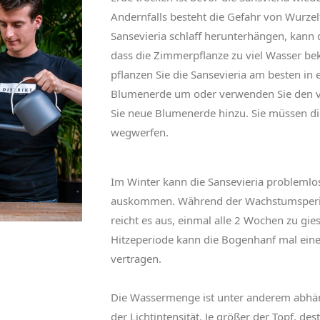
Andernfalls besteht die Gefahr von Wurzel
Sansevieria schlaff herunterhängen, kann d
dass die Zimmerpflanze zu viel Wasser bek
pflanzen Sie die Sansevieria am besten in
Blumenerde um oder verwenden Sie den 
Sie neue Blumenerde hinzu. Sie müssen di
wegwerfen.
Im Winter kann die Sansevieria probleml
auskommen. Während der Wachstumsperi
reicht es aus, einmal alle 2 Wochen zu gi
Hitzeperiode kann die Bogenhanf mal eine
vertragen.
Die Wassermenge ist unter anderem abhä
der Lichtintensität. Je größer der Topf, d