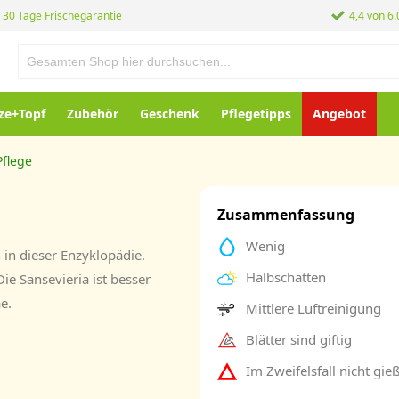
30 Tage Frischegarantie
4,4 von 6
ze+Topf
Zubehör
Geschenk
Pflegetipps
Angebot
Pflege
Zusammenfassung
Wenig
in dieser Enzyklopädie.
Halbschatten
ie Sansevieria ist besser
e.
Mittlere Luftreinigung
Blätter sind giftig
Im Zweifelsfall nicht gie