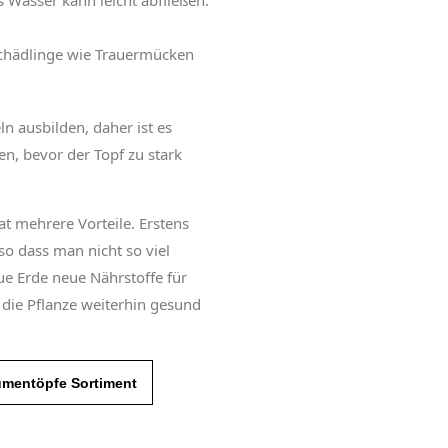
s Wasser kann leicht abfließen.
chädlinge wie Trauermücken
n ausbilden, daher ist es
en, bevor der Topf zu stark
at mehrere Vorteile. Erstens
so dass man nicht so viel
e Erde neue Nährstoffe für
s die Pflanze weiterhin gesund
umentöpfe Sortiment