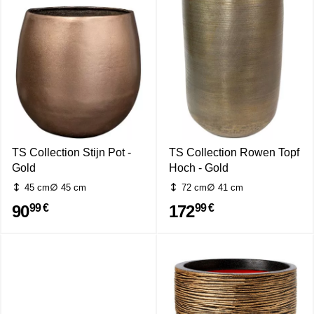
TS Collection Stijn Pot -
TS Collection Rowen Topf
Gold
Hoch - Gold
45 cm
45 cm
72 cm
41 cm
90
172
99 €
99 €