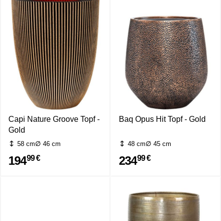
Capi Nature Groove Topf -
Baq Opus Hit Topf - Gold
Gold
58 cm
46 cm
48 cm
45 cm
194
234
99 €
99 €