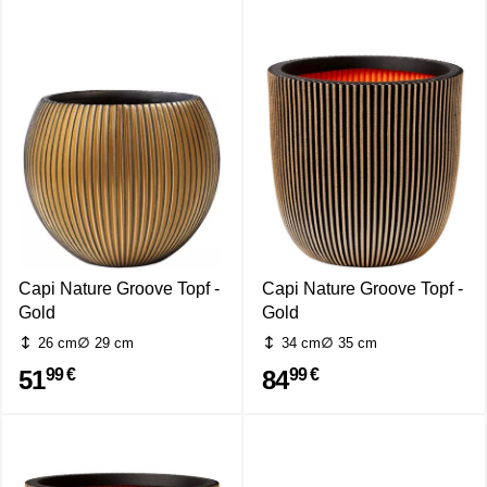
Capi Nature Groove Topf -
Capi Nature Groove Topf -
Gold
Gold
26 cm
29 cm
34 cm
35 cm
51
84
99 €
99 €