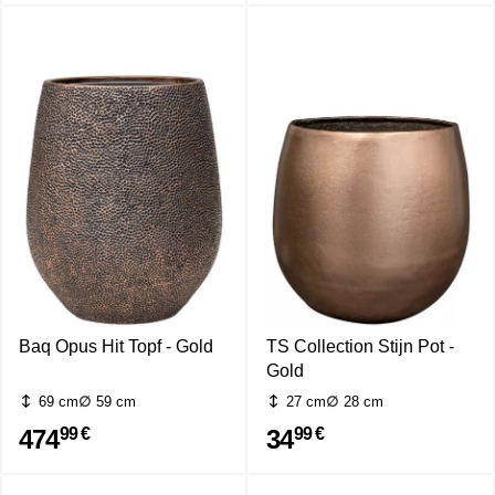
Baq Opus Hit Topf - Gold
TS Collection Stijn Pot -
Gold
69 cm
59 cm
27 cm
28 cm
474
34
99 €
99 €