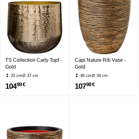
TS Collection Carly Topf -
Capi Nature Rib Vase -
Gold
Gold
32 cm
37 cm
46 cm
34 cm
104
107
99 €
99 €