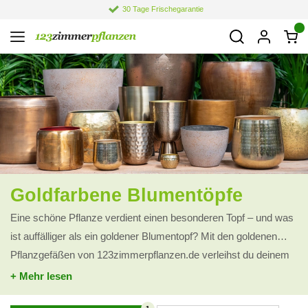
30 Tage Frischegarantie
Goldfarbene Blumentöpfe
Eine schöne Pflanze verdient einen besonderen Topf – und was
ist auffälliger als ein goldener Blumentopf? Mit den goldenen
Pflanzgefäßen von 123zimmerpflanzen.de verleihst du deinem
Interieur sofort eine elegante und trendige Ausstrahlung. Der
+ Mehr lesen
warme Goldton sorgt nicht nur für Luxus, sondern auch für eine