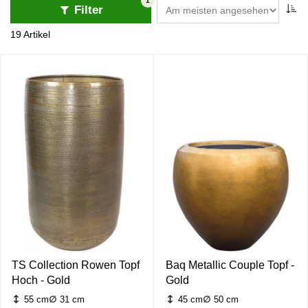
gemütliche Atmosphäre in jedem Raum.
1
Filter
19 Artikel
TS Collection Rowen Topf
Baq Metallic Couple Topf -
Hoch - Gold
Gold
55 cm
31 cm
45 cm
50 cm