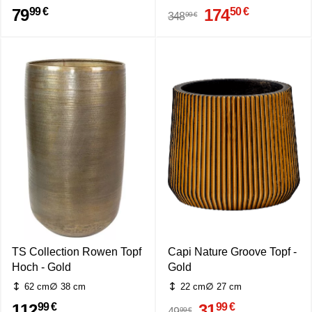
79
174
99 €
50 €
99 €
348
TS Collection Rowen Topf
Capi Nature Groove Topf -
Hoch - Gold
Gold
62 cm
38 cm
22 cm
27 cm
112
31
99 €
99 €
99 €
49