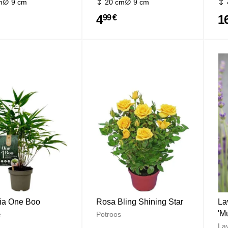
m
9 cm
20 cm
9 cm
4
1
99 €
ia One Boo
Rosa Bling Shining Star
La
'M
e
Potroos
La