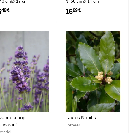
40 cm
17 cm
50 cm
14 cm
6
16
49 €
99 €
vandula ang.
Laurus Nobilis
unstead'
Lorbeer
vendel