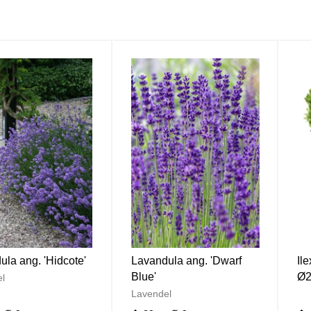
la ang. 'Hidcote'
Lavandula ang. 'Dwarf
Il
Blue'
Ø
l
Lavendel