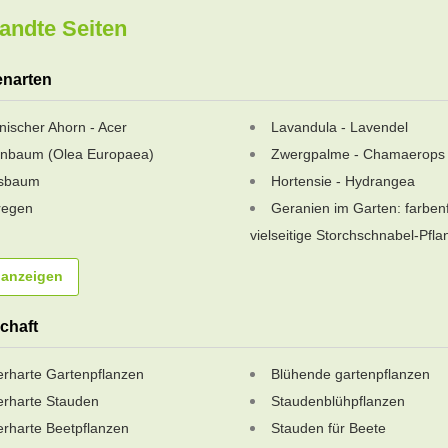
andte Seiten
enarten
nischer Ahorn - Acer
Lavandula - Lavendel
enbaum (Olea Europaea)
Zwergpalme - Chamaerops 
usbaum
Hortensie - Hydrangea
regen
Geranien im Garten: farben
vielseitige Storchschnabel-Pfl
 anzeigen
chaft
erharte Gartenpflanzen
Blühende gartenpflanzen
erharte Stauden
Staudenblühpflanzen
erharte Beetpflanzen
Stauden für Beete