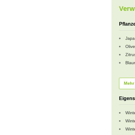
Verw
Pflanz
Japa
Oliv
Zitr
Blau
Mehr
Eigens
Wint
Wint
Wint