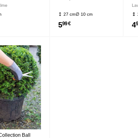
alme
La
m
27 cm
10 cm
5
4
99 €
ollection Ball