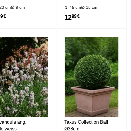
20 cm
9 cm
45 cm
15 cm
12
99 €
99 €
vandula ang.
Taxus Collection Ball
delweiss'
Ø38cm