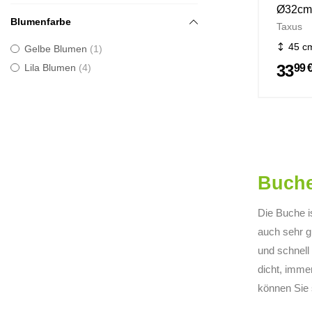
Ø32cm
Blumenfarbe
Taxus
45 c
Gelbe Blumen
1
33
99 
Lila Blumen
4
Buche
Die Buche i
auch sehr g
und schnell
dicht, imme
können Sie 