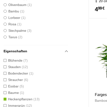
20 c
Olivenbaum
1
4
99 €
Bambu
1
Lorbeer
1
Rosa
1
Stechpalme
3
Taxus
2
Eigenschaften
Blühende
7
Stauden
12
Bodendecker
1
Straucher
6
Essbar
5
Baume
1
Farges
Heckenpflanzen
13
Bambo
Immergrün
12