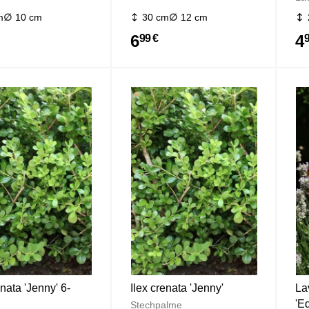
m
10 cm
30 cm
12 cm
6
4
99 €
enata 'Jenny' 6-
Ilex crenata 'Jenny'
La
'E
Stechpalme