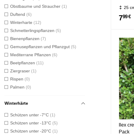
Obstbaume und Straucher
1
25 c
Duftend
6
7
99 €
Winterharte
12
Schmetterlingspflanzen
5
Bienenpflanzen
7
Gemusepflanzen und Pflanzgut
5
Mediterrane Pflanzen
6
Beetpflanzen
11
Ziergraser
1
Rispen
0
Palmen
0
Winterhärte
Schützen unter -7°C
1
Schützen unter -13°C
5
Ilex cr
Schützen unter -20°C
1
Pack