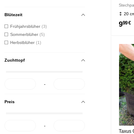
Stechp
20 c
Blütezeit
9
99 €
Frühjahrsblüher
3
Sommerblüher
5
Herbstblüher
1
Zuchttopf
-
Preis
-
Taxus C