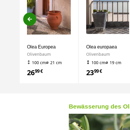
Olea Europea
Olea europaea
Olivenbaum
Olivenbaum
100 cm
21 cm
100 cm
19 cm
26
23
99 €
99 €
Bewässerung des O