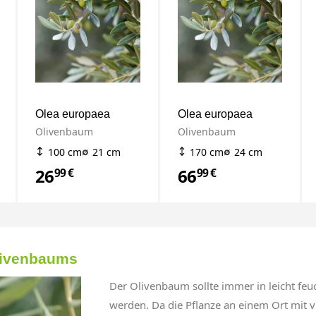
Olea europaea
Olea europaea
Olivenbaum
Olivenbaum
100 cm
21 cm
170 cm
24 cm
26
66
99 €
99 €
livenbaums
Der Olivenbaum sollte immer in leicht fe
werden. Da die Pflanze an einem Ort mit vie