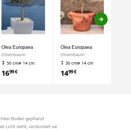
Olea Europaea
Olea Europaea
Olivenbaum
Olivenbaum
50 cm
14 cm
30 cm
14 cm
16
14
99 €
99 €
uchten Boden gepflanzt
l Licht steht, verdunstet sie