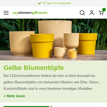
30 Tage Frischegarantie
Gelbe Blumentöpfe
Bei 123zimmerpflanzen findest du eine schöne Auswahl an
gelben Blumentöpfen von bekannten Marken wie Elho. Diese
Kunststofftöpfe sind in verschiedenen trendigen Modellen
erhältlich und eignen sich perfekt, um deine Pflanzen stilvoll in
+ Mehr lesen
Szene zu setzen. Durch die Verwendung hochwertiger