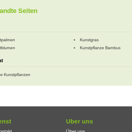
andte Seiten
tpalmen
Kunstgras
tblumen
Kunstpflanze Bambus
at
e Kunstpflanzen
enst
Uber uns
ontakt
Über uns