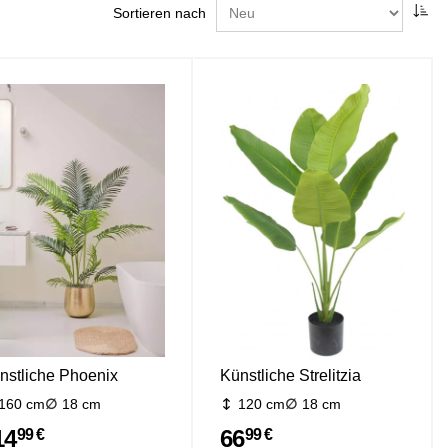
Sortieren nach
nstliche Phoenix
Künstliche Strelitzia
160 cm
18 cm
120 cm
18 cm
14
66
99 €
99 €