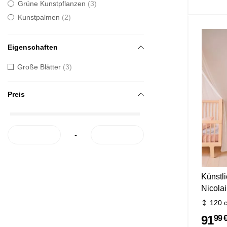
Grüne Kunstpflanzen
3
Kunstpalmen
2
Eigenschaften
Große Blätter
3
Preis
-
Künstli
Nicolai
120 
91
99 