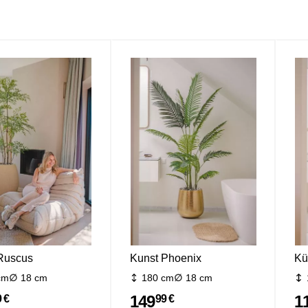
Ruscus
Kunst Phoenix
Kü
cm
18 cm
180 cm
18 cm
149
1
 €
99 €