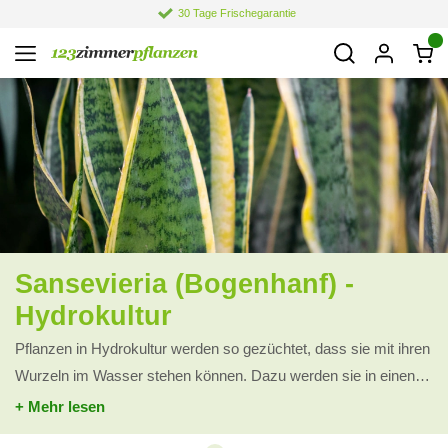
30 Tage Frischegarantie
Sansevieria (Bogenhanf) -
Hydrokultur
Pflanzen in Hydrokultur werden so gezüchtet, dass sie mit ihren
Wurzeln im Wasser stehen können. Dazu werden sie in einen
Behälter mit Hydrokörnern gepflanzt. Die Hydrokörner sorgen
+ Mehr lesen
dafür, dass überschüssiges Wasser von den Wurzeln absorbiert