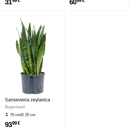
31
60
99 €
99 €
Sansevieria zeylanica
Bogenhanf
70 cm
25 cm
93
99 €