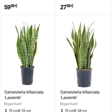
59
27
99 €
99 €
Sansevieria trifasciata
Sansevieria trifasciata
'Laurentii'
'Laurentii'
Bogenhanf
Bogenhanf
70 cm
15 cm
70 cm
18 cm