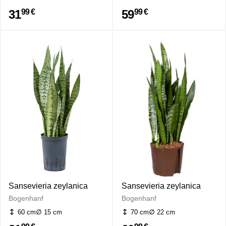
31
59
99 €
99 €
Sansevieria zeylanica
Sansevieria zeylanica
Bogenhanf
Bogenhanf
60 cm
15 cm
70 cm
22 cm