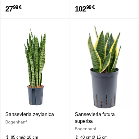
27
102
99 €
99 €
Sansevieria zeylanica
Sansevieria futura
superba
Bogenhanf
Bogenhanf
85 cm
18 cm
40 cm
15 cm