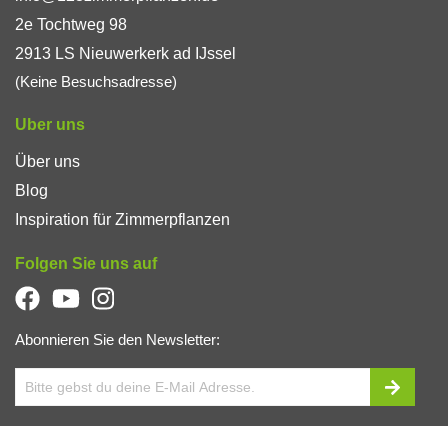
2e Tochtweg 98
Alles für Gestaltung, Pflege und gutes Gedeihen, wie
Blumentöpfe
, Wasserstandsanzeiger, Pflanzeinsätze,
2913 LS Nieuwerkerk ad IJssel
Zierkies, Dünger, Schutzmittel, usw…
(Keine Besuchsadresse)
Warum Zimmerpflanzen bei
Uber uns
123zimmerpflanzen kaufen?
Über uns
Blog
Zusätzliche Services wie unser praktischer
Inspiration für Zimmerpflanzen
Umtopfservice
Transparente Informationen über die Pflanzenqualität
Folgen Sie uns auf
Kauf auf Rechnung möglich
Zufriedene Kunden mit einer durchschnittlichen
Bewertung von 9,0
Abonnieren Sie den Newsletter:
Beste Qualität direkt vom Gärtner
Professionelle Beratung per E-Mail
Mehr als 800 Zimmerpflanzen und Blumentöpfe