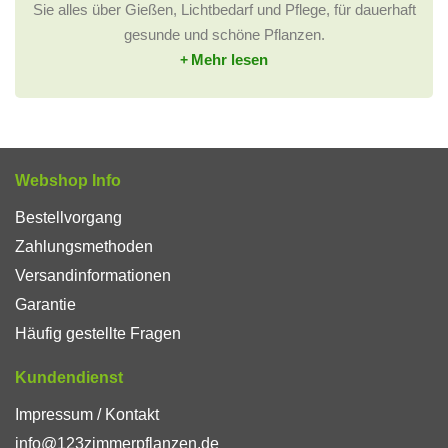
Sie alles über Gießen, Lichtbedarf und Pflege, für dauerhaft
gesunde und schöne Pflanzen.
Mehr lesen
Welche Zimmerpflanzen bieten wir
an?
Ehrlich; Wir teilen Ihnen mit wenn eine
Zimmerpflanze
weniger geeignet ist.
Webshop Info
Behilflich; Rufen Sie uns gerne für eine professionelle
Bestellvorgang
Beratung an.
Zahlungsmethoden
Große Zimmerpflanzen
; bis zu einer Höhe von 2 Metern
Versandinformationen
Exklusive Zimmerpflanzen. Unser sortiment bietet viele
Garantie
Exoten sowie
Strelitzien
Häufig gestellte Fragen
Pflegeleichte Zimmerpflanzen
. Wie unsere
wunderschönen
Kakteen
Kundendienst
Gartenpflanzen
, z.B. der
Olivenbaum
Impressum / Kontakt
Büro-Pflanzen. Unser Sortiment bietet auch Pflanzen
info@123zimmerpflanzen.de
in
Hydrokultur