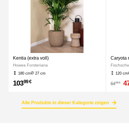
Kentia (extra voll)
Caryota 
Howea Forsteriana
Fischsch
180 cm
27 cm
120 cm
103
4
99 €
99 €
64
Alle Produkte in dieser Kategorie zeigen