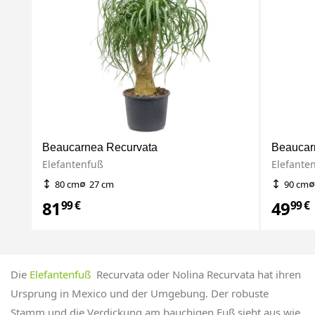
Beaucarnea Recurvata
Beaucar
Elefantenfuß
Elefante
80 cm
27 cm
90 cm
81
49
99 €
99 €
Die
Elefantenfuß
Recurvata oder Nolina Recurvata hat ihren
Ursprung in Mexico und der Umgebung. Der robuste
Stamm und die Verdickung am bauchigen Fuß sieht aus wie